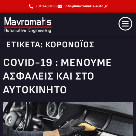
2310 480 036
info@mavromatis-auto.gr
ΕΤΙΚΈΤΑ:
ΚΟΡΟΝΟΪΟΣ
COVID-19 : ΜΈΝΟΥΜΕ
ΑΣΦΑΛΕΊΣ ΚΑΙ ΣΤΟ
ΑΥΤΟΚΊΝΗΤΟ